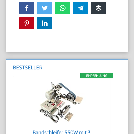
Facebook
Twitter
WhatsApp
Telegram
Buffer
Pinterest
LinkedIn
BESTSELLER
EMPFEHLUNG
Bandschleifer 550W mit 3