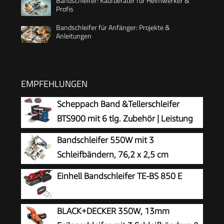
Bandschleifer: Kaufberater für Heimwerker &
Profis
Bandschleifer für Anfänger: Projekte &
Anleitungen
EMPFEHLUNGEN
Scheppach Band &Tellerschleifer
BTS900 mit 6 tlg. Zubehör | Leistung
370W | Schleifteller-Ø 150mm |
Bandschleifer 550W mit 3
Schleifbandlänge/-breite 915x100mm |
Schleifbändern, 76,2 x 2,5 cm
Tischneigung 0°–45° | Gussmaterial-
kompatible Bänder, Körnung
Einhell Bandschleifer TE-BS 850 E
Konstruktion & Absaugadapter
100/180/240, Metall Holz Messer
Schleifmaschine, Modell JLD10-8
BLACK+DECKER 350W, 13mm