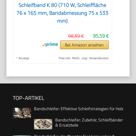
Schleifband K 80 (710 W, Schleiffläche
76 x 165 mm, Bandabmessung 75 x 533
mm)
98,39 €
95,59 €
Bei Amazon ansehen
*
Anzeige
Preis inkl. MwSt., zzgl. Versandkosten
TOP-ARTIKEL
Bandschleifer: Effektive Schleifstrategien für Holz
Bandschleifer: Zubehör, Schleifbänder
& Ersatzteile