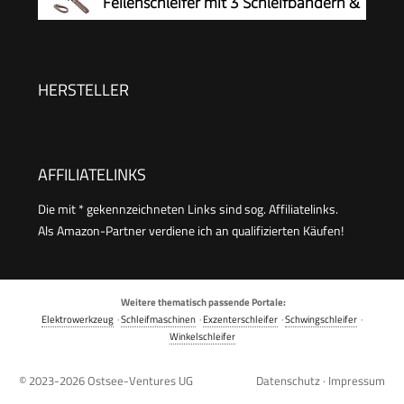
Feilenschleifer mit 3 Schleifbändern &
Staubsammelsystem, KA900E-QS
HERSTELLER
AFFILIATELINKS
Die mit * gekennzeichneten Links sind sog. Affiliatelinks.
Als Amazon-Partner verdiene ich an qualifizierten Käufen!
Weitere thematisch passende Portale:
Elektrowerkzeug
·
Schleifmaschinen
·
Exzenterschleifer
·
Schwingschleifer
·
Winkelschleifer
© 2023-2026
Ostsee-Ventures UG
Datenschutz
·
Impressum