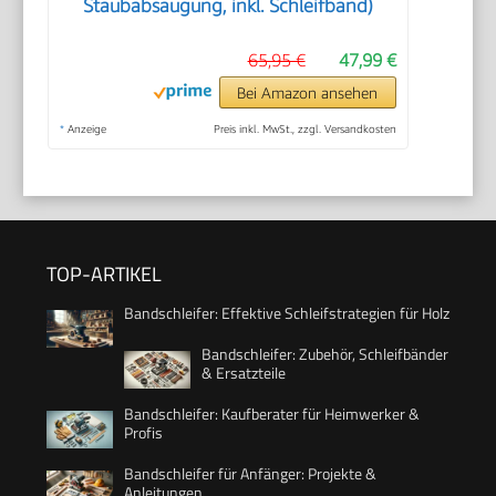
Staubabsaugung, inkl. Schleifband)
65,95 €
47,99 €
Bei Amazon ansehen
*
Anzeige
Preis inkl. MwSt., zzgl. Versandkosten
TOP-ARTIKEL
Bandschleifer: Effektive Schleifstrategien für Holz
Bandschleifer: Zubehör, Schleifbänder
& Ersatzteile
Bandschleifer: Kaufberater für Heimwerker &
Profis
Bandschleifer für Anfänger: Projekte &
Anleitungen