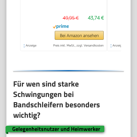
Staubsammelsystem,
KA900E-QS
49,95 €
43,74 €
Bei Amazon ansehen
*
Anzeige
Preis inkl. MwSt., zzgl. Versandkosten
*
Anzeige
Für wen sind starke
Schwingungen bei
Bandschleifern besonders
wichtig?
Gelegenheitsnutzer und Heimwerker