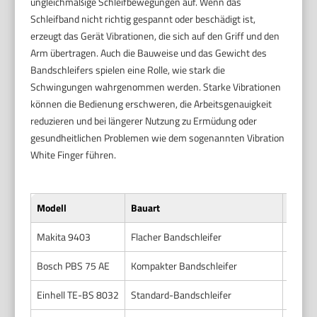
ungleichmäßige Schleifbewegungen auf. Wenn das
Schleifband nicht richtig gespannt oder beschädigt ist,
erzeugt das Gerät Vibrationen, die sich auf den Griff und den
Arm übertragen. Auch die Bauweise und das Gewicht des
Bandschleifers spielen eine Rolle, wie stark die
Schwingungen wahrgenommen werden. Starke Vibrationen
können die Bedienung erschweren, die Arbeitsgenauigkeit
reduzieren und bei längerer Nutzung zu Ermüdung oder
gesundheitlichen Problemen wie dem sogenannten Vibration
White Finger führen.
Modell
Bauart
Vibrat
Makita 9403
Flacher Bandschleifer
4,5
Bosch PBS 75 AE
Kompakter Bandschleifer
6,7
Einhell TE-BS 8032
Standard-Bandschleifer
7,2