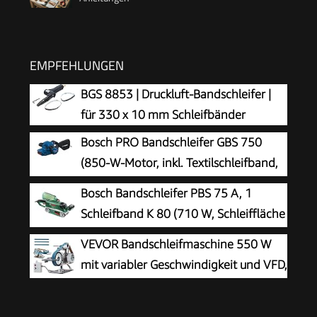
EMPFEHLUNGEN
BGS 8853 | Druckluft-Bandschleifer |
für 330 x 10 mm Schleifbänder
Bosch PRO Bandschleifer GBS 750
(850-W-Motor, inkl. Textilschleifband,
Staubbeutel)
Bosch Bandschleifer PBS 75 A, 1
Schleifband K 80 (710 W, Schleiffläche
76 x 165 mm, Bandabmessung 75 x
VEVOR Bandschleifmaschine 550 W
533 mm)
mit variabler Geschwindigkeit und VFD,
762 x 25,4 mm Bandpolierer, Polier-
und Schleifmaschine mit 2 Schleifformen und 3