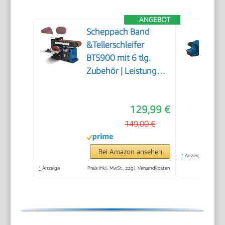
ANGEBOT
Scheppach Band
&Tellerschleifer
BTS900 mit 6 tlg.
Zubehör | Leistung
370W | Schleifteller-Ø
150mm |
129,99 €
Schleifbandlänge/-
breite 915x100mm |
149,00 €
Tischneigung 0°–45° |
Gussmaterial-
Bei Amazon ansehen
*
Anzeige
Konstruktion &
*
Anzeige
Preis inkl. MwSt., zzgl. Versandkosten
Absaugadapter