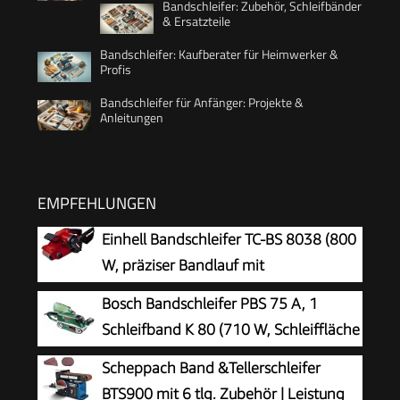
Bandschleifer: Zubehör, Schleifbänder
& Ersatzteile
Bandschleifer: Kaufberater für Heimwerker &
Profis
Bandschleifer für Anfänger: Projekte &
Anleitungen
EMPFEHLUNGEN
Einhell Bandschleifer TC-BS 8038 (800
W, präziser Bandlauf mit
Feinjustierung, keramische Schutz-Einlage,
Bosch Bandschleifer PBS 75 A, 1
Zusatzhandgriff, integrierte Staubabsaugung,
Schleifband K 80 (710 W, Schleiffläche
inkl. Schleifband)
76 x 165 mm, Bandabmessung 75 x
Scheppach Band &Tellerschleifer
533 mm)
BTS900 mit 6 tlg. Zubehör | Leistung