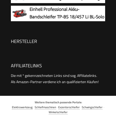
370W | Schleifteller-Ø 150mm |
Einhell Professional Akku-
Schleifbandlänge/-breite 915x100mm |
Bandschleifer TP-BS 18/457 Li BL-Solo
Tischneigung 0°–45° | Gussmaterial-
Konstruktion & Absaugadapter
HERSTELLER
AFFILIATELINKS
Die mit * gekennzeichneten Links sind sog. Affiliatelinks.
Als Amazon-Partner verdiene ich an qualifizierten Käufen!
Weitere thematisch passende Portale:
Elektrowerkzeug
·
Schleifmaschinen
·
Exzenterschleifer
·
Schwingschleifer
·
Winkelschleifer