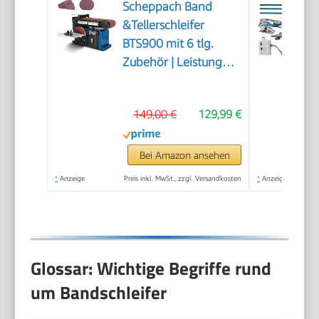
Scheppach Band
&Tellerschleifer
BTS900 mit 6 tlg.
Zubehör | Leistung
370W | Schleifteller-Ø
150mm |
149,00 €
129,99 €
Schleifbandlänge/-
breite 915x100mm |
Tischneigung 0°–45° |
Bei Amazon ansehen
Gussmaterial-
*
Anzeige
Preis inkl. MwSt., zzgl. Versandkosten
*
Anzeige
Konstruktion &
Absaugadapter
Glossar: Wichtige Begriffe rund
um Bandschleifer