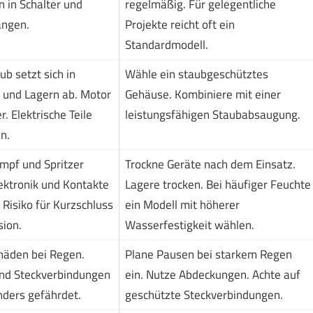
 in Schalter und
regelmäßig. Für gelegentliche
angen.
Projekte reicht oft ein
Standardmodell.
ub setzt sich in
Wähle ein staubgeschütztes
 und Lagern ab. Motor
Gehäuse. Kombiniere mit einer
r. Elektrische Teile
leistungsfähigen Staubabsaugung.
n.
pf und Spritzer
Trockne Geräte nach dem Einsatz.
ektronik und Kontakte
Lagere trocken. Bei häufiger Feuchte
 Risiko für Kurzschluss
ein Modell mit höherer
sion.
Wasserfestigkeit wählen.
äden bei Regen.
Plane Pausen bei starkem Regen
und Steckverbindungen
ein. Nutze Abdeckungen. Achte auf
nders gefährdet.
geschützte Steckverbindungen.