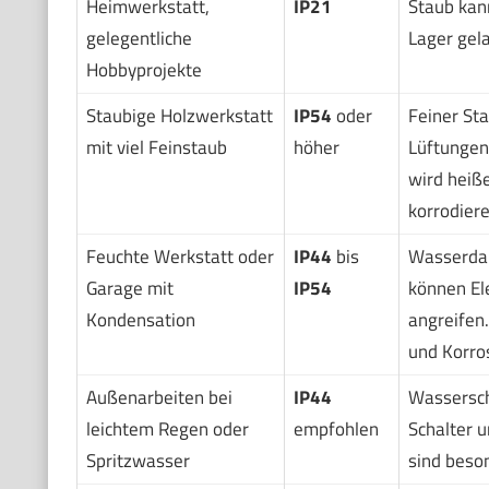
Heimwerkstatt,
IP21
Staub kann
gelegentliche
Lager gel
Hobbyprojekte
Staubige Holzwerkstatt
IP54
oder
Feiner Sta
mit viel Feinstaub
höher
Lüftungen
wird heiße
korrodiere
Feuchte Werkstatt oder
IP44
bis
Wasserdam
Garage mit
IP54
können El
Kondensation
angreifen.
und Korro
Außenarbeiten bei
IP44
Wassersch
leichtem Regen oder
empfohlen
Schalter 
Spritzwasser
sind beso