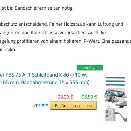
st bei Bandschleifern selten nötig.
ubschutz entscheidend. Feiner Holzstaub kann Lüftung und
g angreifen und Kurzschlüsse verursachen. Auch die
regelung profitieren von einem höheren IP-Wert. Eine passend
lrisiko.
ANGEBOT
er PBS 75 A, 1 Schleifband K 80 (710 W,
 x 165 mm, Bandabmessung 75 x 533 mm)
❯
98,39 €
95,59 €
Bei Amazon ansehen