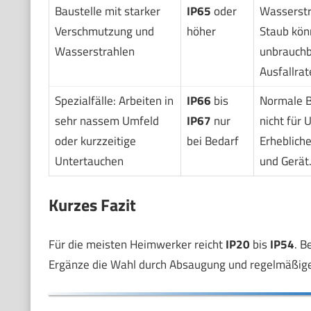
Baustelle mit starker
IP65
oder
Wasserstr
Verschmutzung und
höher
Staub kön
Wasserstrahlen
unbrauchb
Ausfallrat
Spezialfälle: Arbeiten in
IP66
bis
Normale B
sehr nassem Umfeld
IP67
nur
nicht für 
oder kurzzeitige
bei Bedarf
Erhebliche
Untertauchen
und Gerät
Kurzes Fazit
Für die meisten Heimwerker reicht
IP20
bis
IP54
. B
Ergänze die Wahl durch Absaugung und regelmäßige