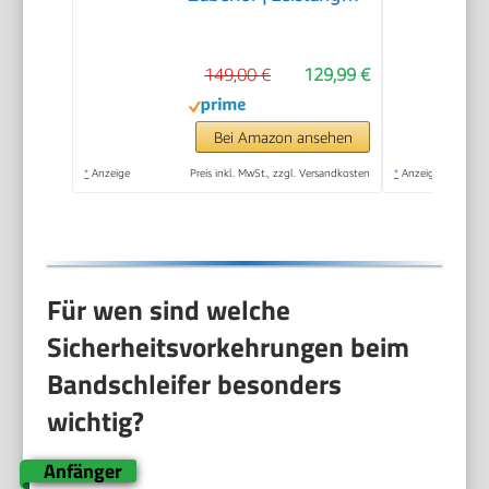
370W | Schleifteller-Ø
150mm |
149,00 €
129,99 €
Schleifbandlänge/-
breite 915x100mm |
Tischneigung 0°–45° |
Bei Amazon ansehen
Gussmaterial-
*
Anzeige
Preis inkl. MwSt., zzgl. Versandkosten
*
Anzeige
Konstruktion &
Absaugadapter
Für wen sind welche
Sicherheitsvorkehrungen beim
Bandschleifer besonders
wichtig?
Anfänger