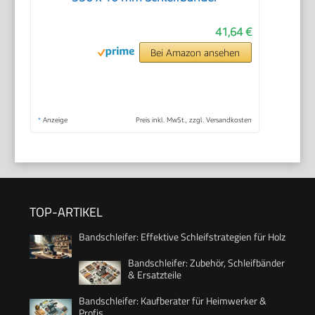
41,64 €
Bei Amazon ansehen
*
Anzeige
Preis inkl. MwSt., zzgl. Versandkosten
TOP-ARTIKEL
Bandschleifer: Effektive Schleifstrategien für Holz
Bandschleifer: Zubehör, Schleifbänder
& Ersatzteile
Bandschleifer: Kaufberater für Heimwerker &
Profis