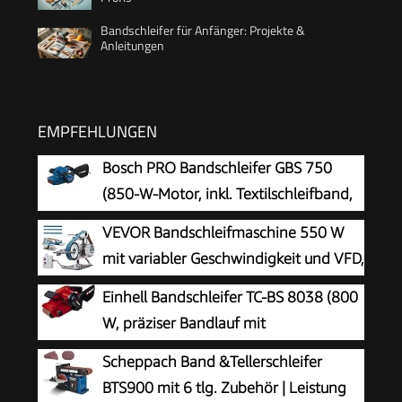
Bandschleifer für Anfänger: Projekte &
Anleitungen
EMPFEHLUNGEN
Bosch PRO Bandschleifer GBS 750
(850-W-Motor, inkl. Textilschleifband,
Staubbeutel)
VEVOR Bandschleifmaschine 550 W
mit variabler Geschwindigkeit und VFD,
762 x 25,4 mm Bandpolierer, Polier-
Einhell Bandschleifer TC-BS 8038 (800
und Schleifmaschine mit 2 Schleifformen und 3
W, präziser Bandlauf mit
Schleifbändern für Metallbearbeitung
Feinjustierung, keramische Schutz-Einlage,
Scheppach Band &Tellerschleifer
Zusatzhandgriff, integrierte Staubabsaugung,
BTS900 mit 6 tlg. Zubehör | Leistung
inkl. Schleifband)