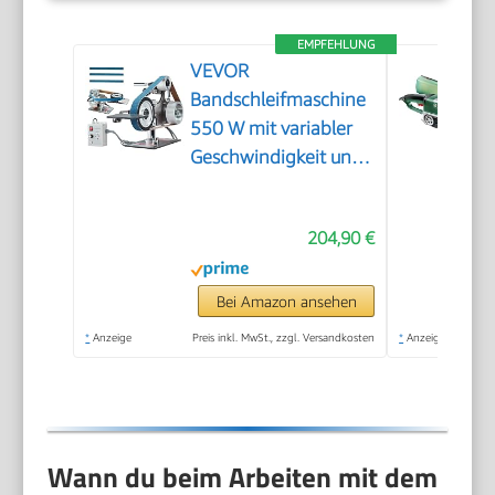
EMPFEHLUNG
VEVOR
Bandschleifmaschine
550 W mit variabler
Geschwindigkeit und
VFD, 762 x 25,4 mm
Bandpolierer, Polier-
204,90 €
und Schleifmaschine
mit 2 Schleifformen
und 3 Schleifbändern
Bei Amazon ansehen
für Metallbearbeitung
*
Anzeige
Preis inkl. MwSt., zzgl. Versandkosten
*
Anzeige
Wann du beim Arbeiten mit dem