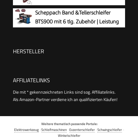
inkl. Schleifband)
Scheppach Band &Tellerschleifer
BTS900 mit 6 tlg. Zubehör | Leistung
370W | Schleifteller-Ø 150mm |
Schleifbandlänge/-breite 915x100mm |
Tischneigung 0°–45° | Gussmaterial-
HERSTELLER
Konstruktion & Absaugadapter
AFFILIATELINKS
Die mit * gekennzeichneten Links sind sog. Affiliatelinks.
Als Amazon-Partner verdiene ich an qualifizierten Käufen!
Weitere thematisch passende Portale:
Elektrowerkzeug
·
Schleifmaschinen
·
Exzenterschleifer
·
Schwingschleifer
·
Winkelschleifer