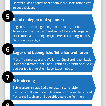
Hersteller das erlaubt. Achte darauf, die Oberfläche nicht
zu beschädigen.
Band einlegen und spannen
Lege das neue oder gereinigte Band mittig auf die
Trommeln. Spanne das Band gemäß Herstellerangabe.
Überprüfe das Tracking und justiere die Führung, bis das
Band gleichmäßig läuft.
Lager und bewegliche Teile kontrollieren
Prüfe Trommellager und Wellen auf Spiel und rauen Lauf.
Drehe die Trommel per Hand. Wenn es knirscht oder Spiel
spürbar ist, ist meist ein Lagertausch nötig.
Schmierung
Schmierstellen laut Bedienungsanleitung leicht
nachfetten. Nutze nur empfohlene Schmiermittel. Zu viel
Fett zieht Staub an und verschlechtert die Funktion.