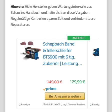
Hinweis:
Viele Hersteller geben Wartungsintervalle vor.
Schau ins Handbuch und halte dich an diese Vorgaben.
Regelmäßige Kontrollen sparen Zeit und verhindern teure
Reparaturen.
ANGEBOT
Scheppach Band
&Tellerschleifer
BTS900 mit 6 tlg.
Zubehör | Leistung
370W | Schleifteller-Ø
150mm |
149,00 €
129,99 €
Schleifbandlänge/-
breite 915x100mm |
Tischneigung 0°–45° |
Bei Amazon ansehen
Gussmaterial-
*
Anzeige
Preis inkl. MwSt., zzgl. Versandkosten
*
Anzeige
Konstruktion &