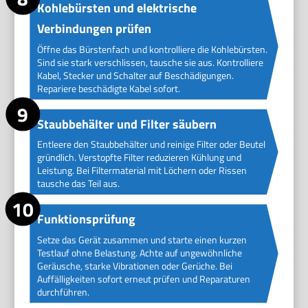
Kohlebürsten und elektrische
Verbindungen prüfen
Öffne das Bürstenfach und kontrolliere die Kohlebürsten.
Sind sie stark verschlissen, tausche sie aus. Kontrolliere
Kabel, Stecker und Schalter auf Beschädigungen.
Repariere beschädigte Kabel sofort.
Staubbehälter und Filter säubern
Entleere den Staubbehälter und reinige Filter oder Beutel
gründlich. Verstopfte Filter reduzieren Kühlung und
Leistung. Bei Filtermaterial mit Löchern oder Rissen
tausche das Teil aus.
Funktionsprüfung
Setze das Gerät zusammen und starte einen kurzen
Testlauf ohne Belastung. Achte auf ungewöhnliche
Geräusche, starke Vibrationen oder Gerüche. Bei
Auffälligkeiten sofort erneut prüfen und Reparaturen
durchführen.