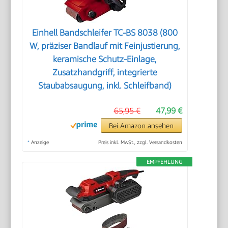
Einhell Bandschleifer TC-BS 8038 (800
W, präziser Bandlauf mit Feinjustierung,
keramische Schutz-Einlage,
Zusatzhandgriff, integrierte
Staubabsaugung, inkl. Schleifband)
65,95 €
47,99 €
Bei Amazon ansehen
*
Anzeige
Preis inkl. MwSt., zzgl. Versandkosten
EMPFEHLUNG