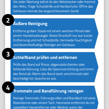
Vor jeder Wartung ziehst du den Netzstecker oder trennst
den Akku. Trage Schutzbrille und Handschuhe. Öffne das
Gehäuse niemals bei angeschlossenem Gerät.
Äußere Reinigung
Entferne groben Staub mit einem weichen Pinsel oder
einem Handstaubsauger. Nutze Druckluft nur aus kurzer
Entfernung und mit Schutzbrille. Vermeide Feuchtigkeit
und lösemittelhaltige Reiniger am Gehäuse.
Schleifband prüfen und entfernen
Prüfe das Band auf Risse, abgenutzte Kanten oder
fehlende Körnung. Löse die Spannvorrichtung und nimm
das Band ab. Wenn das Band stark verschmutzt oder
beschädigt ist, tausche es aus.
Trommeln und Bandführung reinigen
Reinige Trommeln, Führungsrollen und Bandlauf mit einer
Nylonbürste oder einem Tuch. Harzreste entfernst du mit
speziellem Harzentferner oder Alkohol, wenn der