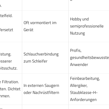
.
telfeld.
Hobby und
Oft vormontiert im
semiprofessionelle
/ersetzt
Gerät
Nutzung
Profis,
istung.
Schlauchverbindung
gesundheitsbewusste
esserer
zum Schleifer
Anwender
itsschutz.
Feinbearbeitung,
 Filtration.
In externen Saugern
Allergiker,
en. Dichtet
oder Nachrüstfiltern
Staubklasse-H-
mmen.
Anforderungen