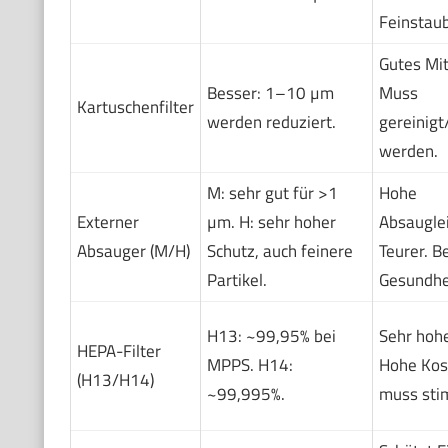
Feinstaub
Gutes Mit
Besser: 1–10 µm
Muss
Kartuschenfilter
werden reduziert.
gereinigt
werden.
M: sehr gut für >1
Hohe
Externer
µm. H: sehr hoher
Absaugle
Absauger (M/H)
Schutz, auch feinere
Teurer. B
Partikel.
Gesundhe
H13: ~99,95% bei
Sehr hohe
HEPA-Filter
MPPS. H14:
Hohe Kost
(H13/H14)
~99,995%.
muss sti