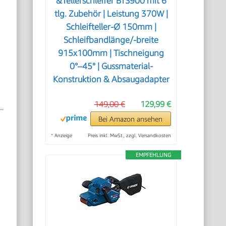
&Tellerschleifer BTS900 mit 6
tlg. Zubehör | Leistung 370W |
Schleifteller-Ø 150mm |
Schleifbandlänge/-breite
915x100mm | Tischneigung
0°–45° | Gussmaterial-
Konstruktion & Absaugadapter
149,00 €
129,99 €
Bei Amazon ansehen
*
Anzeige
Preis inkl. MwSt., zzgl. Versandkosten
EMPFEHLUNG
e