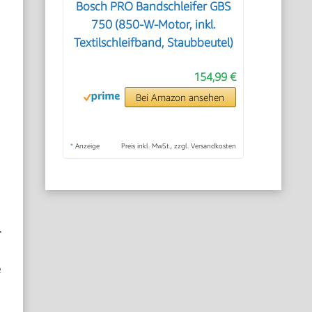
Bosch PRO Bandschleifer GBS
750 (850-W-Motor, inkl.
Textilschleifband, Staubbeutel)
154,99 €
Bei Amazon ansehen
*
Anzeige
Preis inkl. MwSt., zzgl. Versandkosten
.
e