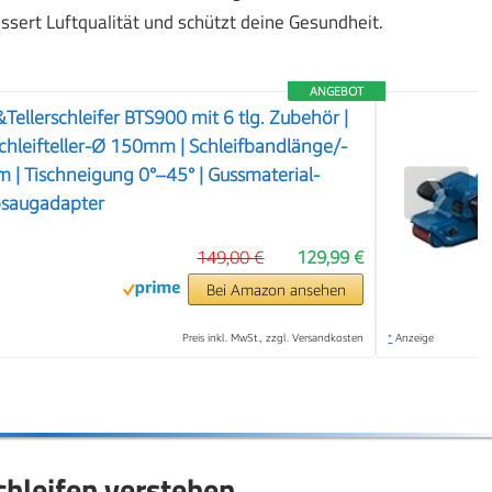
ssert Luftqualität und schützt deine Gesundheit.
ANGEBOT
ellerschleifer BTS900 mit 6 tlg. Zubehör |
chleifteller-Ø 150mm | Schleifbandlänge/-
| Tischneigung 0°–45° | Gussmaterial-
❯
bsaugadapter
149,00 €
129,99 €
Bei Amazon ansehen
Preis inkl. MwSt., zzgl. Versandkosten
*
Anzeige
hleifen verstehen