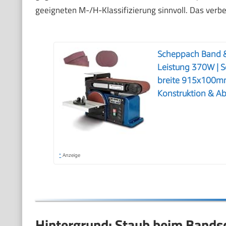
geeigneten M-/H-Klassifizierung sinnvoll. Das verbe
Scheppach Band &T
Leistung 370W | S
breite 915x100mm 
Konstruktion & A
*
Anzeige
Hintergrund: Staub beim Bandsc