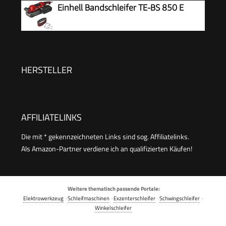
Staubsammelsystem, KA900E-QS
Einhell Bandschleifer TE-BS 850 E
HERSTELLER
AFFILIATELINKS
Die mit * gekennzeichneten Links sind sog. Affiliatelinks.
Als Amazon-Partner verdiene ich an qualifizierten Käufen!
Weitere thematisch passende Portale:
Elektrowerkzeug
·
Schleifmaschinen
·
Exzenterschleifer
·
Schwingschleifer
·
Winkelschleifer