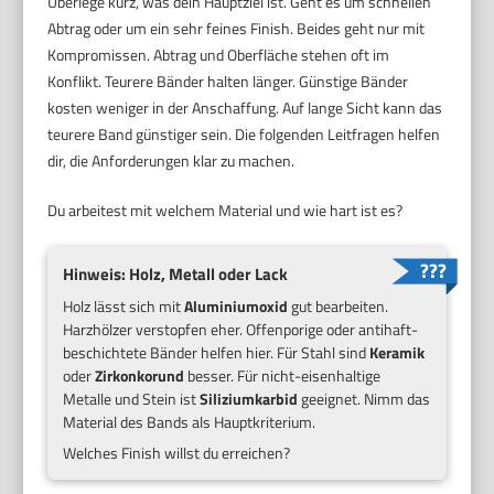
Überlege kurz, was dein Hauptziel ist. Geht es um schnellen
Abtrag oder um ein sehr feines Finish. Beides geht nur mit
Kompromissen. Abtrag und Oberfläche stehen oft im
Konflikt. Teurere Bänder halten länger. Günstige Bänder
kosten weniger in der Anschaffung. Auf lange Sicht kann das
teurere Band günstiger sein. Die folgenden Leitfragen helfen
dir, die Anforderungen klar zu machen.
Du arbeitest mit welchem Material und wie hart ist es?
Hinweis: Holz, Metall oder Lack
Holz lässt sich mit
Aluminiumoxid
gut bearbeiten.
Harzhölzer verstopfen eher. Offenporige oder antihaft-
beschichtete Bänder helfen hier. Für Stahl sind
Keramik
oder
Zirkonkorund
besser. Für nicht-eisenhaltige
Metalle und Stein ist
Siliziumkarbid
geeignet. Nimm das
Material des Bands als Hauptkriterium.
Welches Finish willst du erreichen?