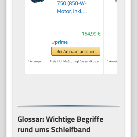
750 (850-W-
Motor, inkl.
Textilschleifband,
Staubbeutel)
154,99 €
Bei Amazon ansehen
*
Anzeige
Preis inkl. MwSt., zzgl. Versandkosten
*
Anzeige
Preis
Glossar: Wichtige Begriffe
rund ums Schleifband