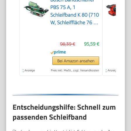
PBS 75 A, 1
Schleifband K 80 (710
W, Schleiffläche 76 x
165 mm,
Bandabmessung 75 x
98,39 €
95,59 €
533 mm)
Bei Amazon ansehen
*
Anzeige
Preis inkl. MwSt., zzgl. Versandkosten
*
Anzeige
Entscheidungshilfe: Schnell zum
passenden Schleifband