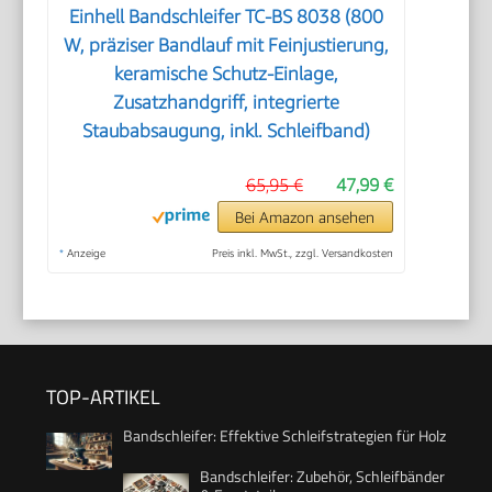
Einhell Bandschleifer TC-BS 8038 (800
W, präziser Bandlauf mit Feinjustierung,
keramische Schutz-Einlage,
Zusatzhandgriff, integrierte
Staubabsaugung, inkl. Schleifband)
65,95 €
47,99 €
Bei Amazon ansehen
*
Anzeige
Preis inkl. MwSt., zzgl. Versandkosten
TOP-ARTIKEL
Bandschleifer: Effektive Schleifstrategien für Holz
Bandschleifer: Zubehör, Schleifbänder