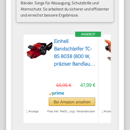
Bänder. Sorge für Absaugung, Schutzbrille und
Atemschutz. So arbeitest du sicherer und effizienter
und erreichst bessere Ergebnisse.
ANGEBOT
Einhell
Bandschleifer TC-
BS 8038 (800 W,
präziser Bandlauf
mit Feinjustierung,
keramische
65,95 €
47,99 €
Schutz-Einlage,
Zusatzhandgriff,
integrierte
Bei Amazon ansehen
Staubabsaugung,
*
Anzeige
Preis inkl. MwSt., zzgl. Versandkosten
*
Anzeige
Preis
inkl. Schleifband)