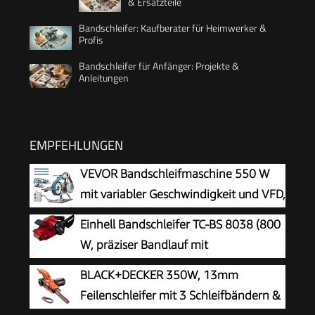
& Ersatzteile
Bandschleifer: Kaufberater für Heimwerker &
Profis
Bandschleifer für Anfänger: Projekte &
Anleitungen
EMPFEHLUNGEN
VEVOR Bandschleifmaschine 550 W
mit variabler Geschwindigkeit und VFD,
762 x 25,4 mm Bandpolierer, Polier-
Einhell Bandschleifer TC-BS 8038 (800
und Schleifmaschine mit 2 Schleifformen und 3
W, präziser Bandlauf mit
Schleifbändern für Metallbearbeitung
Feinjustierung, keramische Schutz-Einlage,
BLACK+DECKER 350W, 13mm
Zusatzhandgriff, integrierte Staubabsaugung,
Feilenschleifer mit 3 Schleifbändern &
inkl. Schleifband)