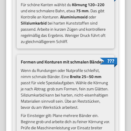
Für schöne Kanten wählst du
Körnung 120–220
und eine schmalere Bahn, etwa
75 mm
. Das gibt
Kontrolle an Konturen.
Aluminiumoxid
oder
Siliziumkarbid
bei harten Kunststoffen sind
passend. Arbeite in kurzen Zügen und kontrolliere
regelmäßig das Ergebnis. Weniger Druck führt oft
zu gleichmäßigerem Schliff.
Formen und Konturen mit schmalen Bändern
Wenn du Rundungen oder Nutprofile schleifst,
nimm schmale Bänder. Eine
Breite 25–50 mm
passt für viele Spezialaufgaben. Wähle die Körnung
je nach Abtrag: grob zum Formen, fein zum Glätten.
Siliziumkarbid kann bei harten, nicht-eisenhaltigen
Materialien sinnvoll sein. Übe an Reststücken,
bevor du am Werkstück arbeitest.
Für Einsteiger gilt: Plane mehrere Bänder ein.
Beginne grob und arbeite dich zu feiner Körnung vor.
Prüfe die Maschinenleistung vor Einsatz breiter