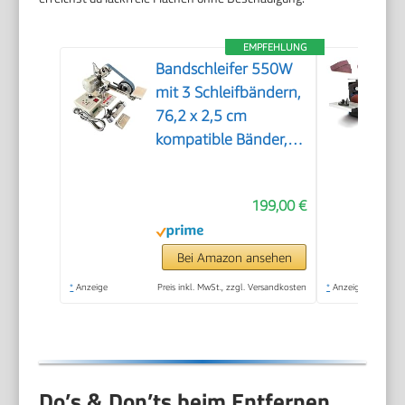
EMPFEHLUNG
Bandschleifer 550W
mit 3 Schleifbändern,
76,2 x 2,5 cm
kompatible Bänder,
Körnung
100/180/240, Metall
199,00 €
Holz Messer
Schleifmaschine,
Modell JLD10-8
Bei Amazon ansehen
*
Anzeige
Preis inkl. MwSt., zzgl. Versandkosten
*
Anzeige
Do’s & Don’ts beim Entfernen