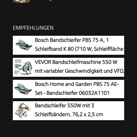
EMPFEHLUNGEN
Bosch Bandschleifer PBS 75 A, 1
Schleifband K 80 (710 W, Schleiffläche
76 x 165 mm, Bandabmessung 75 x
VEVOR Bandschleifmaschine 550 W
533 mm)
mit variabler Geschwindigkeit und VFD,
762 x 25,4 mm Bandpolierer, Polier-
Bosch Home and Garden PBS 75 AE-
und Schleifmaschine mit 2 Schleifformen und 3
Set - Bandschleifer 06032A1101
Schleifbändern für Metallbearbeitung
Bandschleifer 550W mit 3
Schleifbändern, 76,2 x 2,5 cm
kompatible Bänder, Körnung
100/180/240, Metall Holz Messer