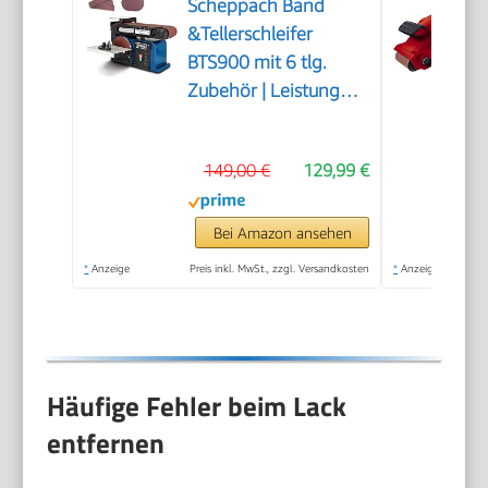
Scheppach Band
&Tellerschleifer
BTS900 mit 6 tlg.
Zubehör | Leistung
370W | Schleifteller-Ø
150mm |
149,00 €
129,99 €
Schleifbandlänge/-
breite 915x100mm |
Tischneigung 0°–45° |
Bei Amazon ansehen
Gussmaterial-
*
Anzeige
Preis inkl. MwSt., zzgl. Versandkosten
*
Anzeige
Konstruktion &
Absaugadapter
Häufige Fehler beim Lack
entfernen