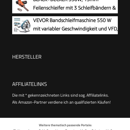
Feilenschleifer mit 3 Schleifbändern &
Staubsammelsystem, KA900E-QS
VEVOR Bandschleifmaschine 550 W
mit variabler Geschwindigkeit und VFD,
762 x 25,4 mm Bandpolierer, Polier-
und Schleifmaschine mit 2 Schleifformen und 3
Schleifbändern für Metallbearbeitung
HERSTELLER
AFFILIATELINKS
Die mit * gekennzeichneten Links sind sog. Affiliatelinks.
Als Amazon-Partner verdiene ich an qualifizierten Käufen!
Weitere thematisch passende Portale: