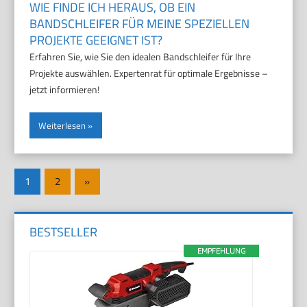
WIE FINDE ICH HERAUS, OB EIN
BANDSCHLEIFER FÜR MEINE SPEZIELLEN
PROJEKTE GEEIGNET IST?
Erfahren Sie, wie Sie den idealen Bandschleifer für Ihre
Projekte auswählen. Expertenrat für optimale Ergebnisse –
jetzt informieren!
Weiterlesen
Seitennummerierung
Nächste
1
2
»
der
Beiträge
Beiträge
BESTSELLER
EMPFEHLUNG