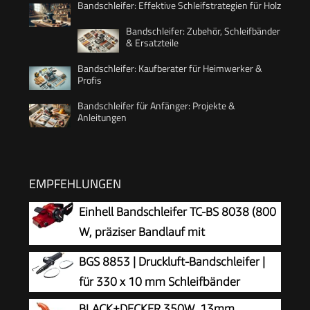
Bandschleifer: Effektive Schleifstrategien für Holz
Bandschleifer: Zubehör, Schleifbänder
& Ersatzteile
Bandschleifer: Kaufberater für Heimwerker &
Profis
Bandschleifer für Anfänger: Projekte &
Anleitungen
EMPFEHLUNGEN
Einhell Bandschleifer TC-BS 8038 (800
W, präziser Bandlauf mit
Feinjustierung, keramische Schutz-Einlage,
BGS 8853 | Druckluft-Bandschleifer |
Zusatzhandgriff, integrierte Staubabsaugung,
für 330 x 10 mm Schleifbänder
inkl. Schleifband)
BLACK+DECKER 350W, 13mm