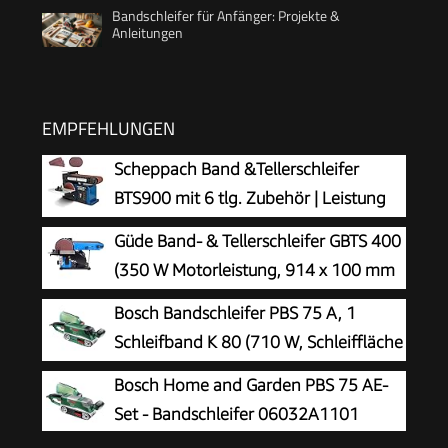
Bandschleifer für Anfänger: Projekte &
Anleitungen
EMPFEHLUNGEN
Scheppach Band &Tellerschleifer
BTS900 mit 6 tlg. Zubehör | Leistung
370W | Schleifteller-Ø 150mm |
Güde Band- & Tellerschleifer GBTS 400
Schleifbandlänge/-breite 915x100mm |
(350 W Motorleistung, 914 x 100 mm
Tischneigung 0°–45° | Gussmaterial-
Schleifband-Maß, 282 m/min
Bosch Bandschleifer PBS 75 A, 1
Konstruktion & Absaugadapter
Bandgeschwindigkeit, 1450 1/min
Schleifband K 80 (710 W, Schleiffläche
Schleiftellerdrehzahl, 36 mm Ø
76 x 165 mm, Bandabmessung 75 x
Bosch Home and Garden PBS 75 AE-
Staubsaugeranschluss)
533 mm)
Set - Bandschleifer 06032A1101