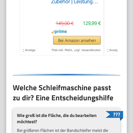
Zubehör | Leistung
370W | Schleifteller-Ø
150mm |
149,00 €
129,99 €
Schleifbandlänge/-
breite 915x100mm |
Tischneigung 0°–45° |
Bei Amazon ansehen
Gussmaterial-
*
Anzeige
Preis inkl. MwSt., zzgl. Versandkosten
*
Anzeige
Konstruktion &
Absaugadapter
Welche Schleifmaschine passt
zu dir? Eine Entscheidungshilfe
Wie groß ist die Fläche, die du bearbeiten
möchtest?
Bei größeren Flächen ist der Bandschleifer meist die