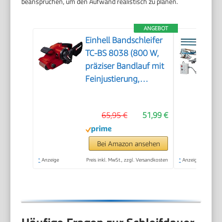
beanspruchen, um den Aufwand realistisch zu planen.
ANGEBOT
Einhell Bandschleifer
TC-BS 8038 (800 W,
präziser Bandlauf mit
Feinjustierung,
keramische Schutz-
Einlage,
65,95 €
51,99 €
Zusatzhandgriff,
integrierte
Staubabsaugung, inkl.
Bei Amazon ansehen
Schleifband)
*
Anzeige
Preis inkl. MwSt., zzgl. Versandkosten
*
Anzeige