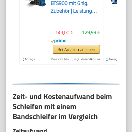
BTS900 mit 6 tlg.
Zubehör | Leistung
370W | Schleifteller-Ø
150mm |
149,00 €
129,99 €
Schleifbandlänge/-
breite 915x100mm |
Tischneigung 0°–45° |
Bei Amazon ansehen
Gussmaterial-
*
Anzeige
Preis inkl. MwSt., zzgl. Versandkosten
*
Anzeige
Konstruktion &
Absaugadapter
Zeit- und Kostenaufwand beim
Schleifen mit einem
Bandschleifer im Vergleich
Zeitaufwand