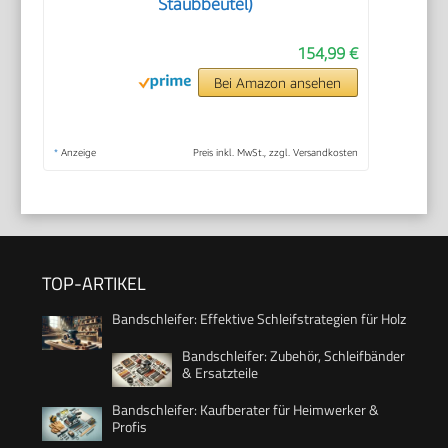
Staubbeutel)
154,99 €
Bei Amazon ansehen
*
Anzeige
Preis inkl. MwSt., zzgl. Versandkosten
TOP-ARTIKEL
Bandschleifer: Effektive Schleifstrategien für Holz
Bandschleifer: Zubehör, Schleifbänder
& Ersatzteile
Bandschleifer: Kaufberater für Heimwerker &
Profis