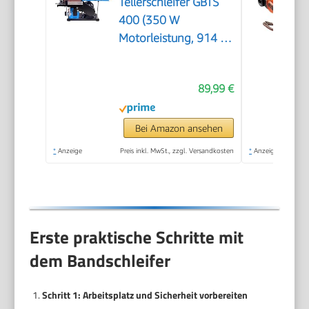
Tellerschleifer GBTS
400 (350 W
Motorleistung, 914 x
100 mm Schleifband-
Maß, 282 m/min
89,99 €
Bandgeschwindigkeit,
1450 1/min
Schleiftellerdrehzahl,
Bei Amazon ansehen
36 mm Ø
*
Anzeige
Preis inkl. MwSt., zzgl. Versandkosten
*
Anzeige
Staubsaugeranschluss)
Erste praktische Schritte mit
dem Bandschleifer
Schritt 1: Arbeitsplatz und Sicherheit vorbereiten