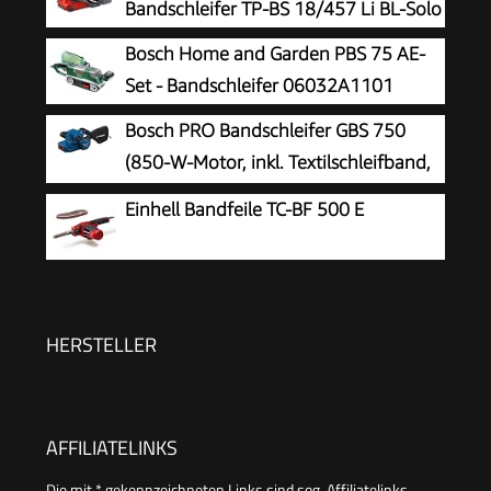
Bandschleifer TP-BS 18/457 Li BL-Solo
Bosch Home and Garden PBS 75 AE-
Set - Bandschleifer 06032A1101
Bosch PRO Bandschleifer GBS 750
(850-W-Motor, inkl. Textilschleifband,
Staubbeutel)
Einhell Bandfeile TC-BF 500 E
HERSTELLER
AFFILIATELINKS
Die mit * gekennzeichneten Links sind sog. Affiliatelinks.