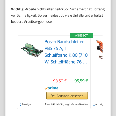
Wichtig:
Arbeite nicht unter Zeitdruck. Sicherheit hat Vorrang
vor Schnelligkeit. So vermeidest du viele Unfälle und erhältst
bessere Arbeitsergebnisse.
ANGEBOT
Bosch Bandschleifer
PBS 75 A, 1
Schleifband K 80 (710
W, Schleiffläche 76 x
165 mm,
Bandabmessung 75 x
98,39 €
95,59 €
533 mm)
Bei Amazon ansehen
*
Anzeige
Preis inkl. MwSt., zzgl. Versandkosten
*
Anzeige