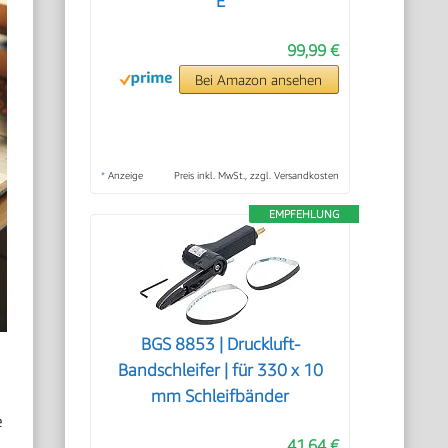
E
99,99 €
Bei Amazon ansehen
*
Anzeige
Preis inkl. MwSt., zzgl. Versandkosten
EMPFEHLUNG
BGS 8853 | Druckluft-
Bandschleifer | für 330 x 10
mm Schleifbänder
e
41,64 €