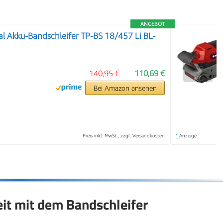
ANGEBOT
nal Akku-Bandschleifer TP-BS 18/457 Li BL-
❯
140,95 €
110,69 €
Bei Amazon ansehen
Preis inkl. MwSt., zzgl. Versandkosten
*
Anzeige
eit mit dem Bandschleifer