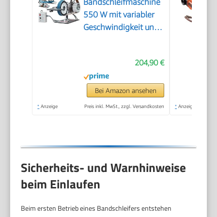
Bandschleifmaschine
550 W mit variabler
Geschwindigkeit und
VFD, 762 x 25,4 mm
Bandpolierer, Polier-
204,90 €
und Schleifmaschine
mit 2 Schleifformen
und 3 Schleifbändern
Bei Amazon ansehen
für Metallbearbeitung
*
Anzeige
Preis inkl. MwSt., zzgl. Versandkosten
*
Anzeige
Sicherheits- und Warnhinweise
beim Einlaufen
Beim ersten Betrieb eines Bandschleifers entstehen