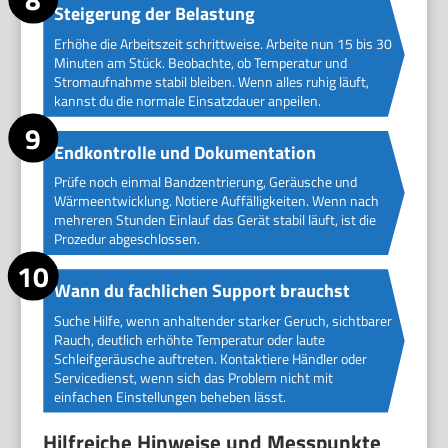
Steigerung der Belastung
Erhöhe die Arbeitszeit schrittweise. Arbeite nun 15 bis 30
Minuten am Stück. Beobachte, ob Temperatur und
Stromaufnahme stabil bleiben. Wenn alles ruhig läuft,
kannst du die normale Einsatzdauer anpeilen.
Endkontrolle und Dokumentation
Prüfe noch einmal Bandzentrierung, Geräusche und
Wärmeentwicklung. Notiere Auffälligkeiten. Wenn nach
mehreren Stunden Einlauf das Gerät stabil läuft, ist die
Prozedur abgeschlossen.
Wann du fachlichen Support brauchst
Suche Hilfe, wenn anhaltender starker Geruch, sichtbarer
Rauch, deutlich erhöhte Temperatur oder laute
Schleifgeräusche auftreten. Kontaktiere Händler oder
Servicedienst, wenn sich das Problem nicht mit
einfachen Einstellungen beheben lässt.
Hilfreiche Hinweise und Messpunkte