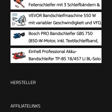
Feilenschleifer mit 3 Schleifbändern &
Staubsammelsystem, KA900E-QS
VEVOR Bandschleifmaschine 550 W
mit variabler Geschwindigkeit und VFD,
762 x 25,4 mm Bandpolierer, Polier-
Bosch PRO Bandschleifer GBS 750
und Schleifmaschine mit 2 Schleifformen und 3
(850-W-Motor, inkl. Textilschleifband,
Schleifbändern für Metallbearbeitung
Staubbeutel)
Einhell Professional Akku-
Bandschleifer TP-BS 18/457 Li BL-Solo
HERSTELLER
AFFILIATELINKS