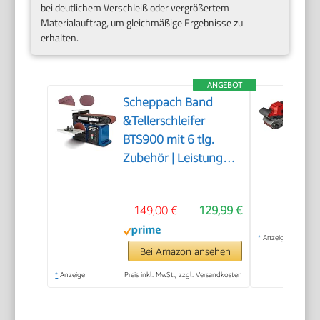
bei deutlichem Verschleiß oder vergrößertem
Materialauftrag, um gleichmäßige Ergebnisse zu
erhalten.
ANGEBOT
Scheppach Band
&Tellerschleifer
BTS900 mit 6 tlg.
Zubehör | Leistung
370W | Schleifteller-Ø
150mm |
149,00 €
129,99 €
Schleifbandlänge/-
breite 915x100mm |
*
Anzeige
Tischneigung 0°–45° |
Bei Amazon ansehen
Gussmaterial-
*
Anzeige
Preis inkl. MwSt., zzgl. Versandkosten
Konstruktion &
Absaugadapter