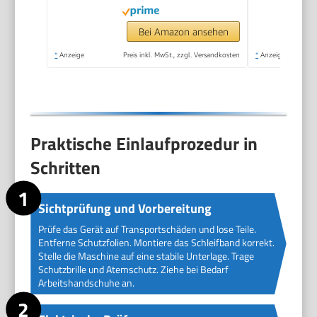
integrierte
Staubabsaugung, inkl.
Bei Amazon ansehen
Schleifband)
*
Anzeige
Preis inkl. MwSt., zzgl. Versandkosten
*
Anzeige
Praktische Einlaufprozedur in
Schritten
Sichtprüfung und Vorbereitung
Prüfe das Gerät auf Transportschäden und lose Teile.
Entferne Schutzfolien. Montiere das Schleifband korrekt.
Stelle die Maschine auf eine stabile Unterlage. Trage
Schutzbrille und Atemschutz. Ziehe bei Bedarf
Arbeitshandschuhe an.