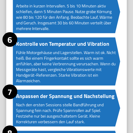
Arbeite in kurzen Intervallen. 5 bis 10 Minuten aktiv
schleifen, dann 5 Minuten Pause. Nutze grobe Körnung
wie 80 bis 120 für den Anfang. Beobachte Lauf, Wärme
und Geruch. Insgesamt 30 bis 60 Minuten verteilt über
mehrere Intervalle.
Kontrolle von Temperatur und Vibration
Fühle Motorgehäuse und Lagerstellen. Warm ist ok. Nicht
heiß. Bei einem Fingerkontakt sollte es sich warm
anfühlen, aber keine Verbrennung verursachen. Wenn du
Messgeräte hast, vergleiche Vibrationswerte mit
Handgerät-Referenzen. Starke Vibration ist ein
Alarmzeichen.
Anpassen der Spannung und Nachstellung
Nach den ersten Sessions stelle Bandführung und
Spannung fein nach. Prüfe Spannrollen auf Spiel.
Festziehe nur bei ausgeschaltetem Gerät. Kleine
Korrekturen verbessern den Lauf stark.