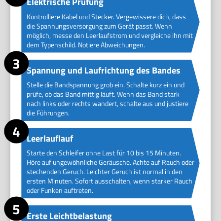
Elektrische Prüfung
Kontrolliere Kabel und Stecker. Vergewissere dich, dass
die Spannungsversorgung zum Gerät passt. Wenn
möglich, messe den Leerlaufstrom und vergleiche ihn mit
dem Typenschild. Notiere Abweichungen.
Spannung und Laufrichtung des Bandes
Stelle die Bandspannung grob ein. Schalte kurz ein und
prüfe, ob das Band mittig läuft. Wenn das Band stark
nach links oder rechts wandert, schalte aus und justiere
die Führungen.
Leerlauflauf
Starte den Schleifer ohne Last für 10 bis 15 Minuten.
Höre auf ungewöhnliche Geräusche. Achte auf Rauch oder
stechenden Geruch. Leichter Geruch ist normal in den
ersten Minuten. Sofort ausschalten, wenn starker Rauch
oder Funken auftreten.
Erste Leichtbelastung